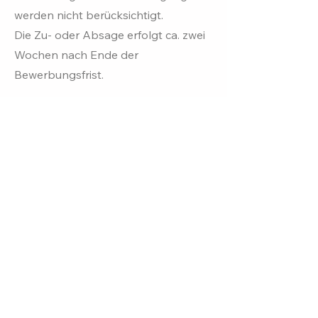
werden nicht berücksichtigt.
Die Zu- oder Absage erfolgt ca. zwei
Wochen nach Ende der
Bewerbungsfrist.
Sonstige Infos
​Ausstattung u. Kosten:
Alles dazu
findest du auf unserer Seite
Gemeinsam leben
.
Barrierefreiheit:
Leider ist unser Haus
nicht
barrierefrei.
Einzugstermine:
Zum jeweiligen
Semesterbeginn (01.04. oder 01.10.)
Mietdauer:
Der Mietvertrag gilt für ein
Semester und verlängert sich bis zum